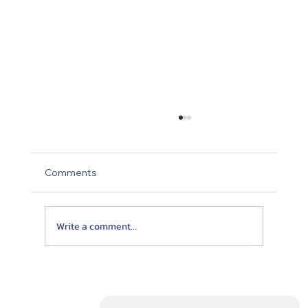
Comments
Write a comment...
Twist Neck Pillow หมอนรองคอเดินทาง ที่
เหมาะสำหรับคนชอบพิงกระจก