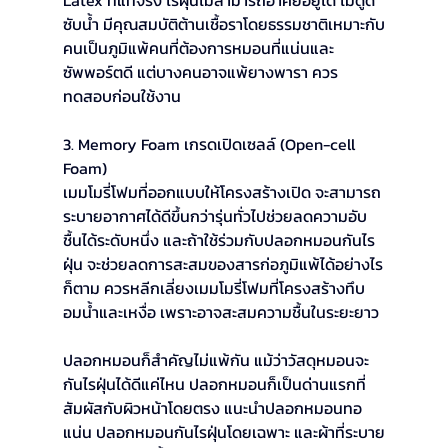
Latex ที่แท้จริง ไรฝุ่นไม่สามารถอาศัยอยู่ได้ ไม่ดูด
ซับน้ำ มีคุณสมบัติต้านเชื้อราโดยธรรมชาติเหมาะกับ
คนเป็นภูมิแพ้คนที่ต้องการหมอนที่แน่นและ
ซัพพอร์ตดี แต่บางคนอาจแพ้ยางพารา ควร
ทดสอบก่อนใช้งาน
3. Memory Foam เกรดเปิดเซลล์ (Open-cell 
Foam)
เมมโมรี่โฟมที่ออกแบบให้โครงสร้างเปิด จะสามารถ
ระบายอากาศได้ดีขึ้นกว่ารุ่นทั่วไปช่วยลดความอับ
ชื้นได้ระดับหนึ่ง และถ้าใช้ร่วมกับปลอกหมอนกันไร
ฝุ่น จะช่วยลดการสะสมของสารก่อภูมิแพ้ได้อย่างไร
ก็ตาม ควรหลีกเลี่ยงเมมโมรี่โฟมที่โครงสร้างทึบ 
อมน้ำและเหงื่อ เพราะอาจสะสมความชื้นในระยะยาว
ปลอกหมอนก็สำคัญไม่แพ้กัน แม้ว่าวัสดุหมอนจะ
กันไรฝุ่นได้ดีแค่ไหน ปลอกหมอนก็เป็นด่านแรกที่
สัมผัสกับผิวหน้าโดยตรง แนะนำปลอกหมอนทอ
แน่น ปลอกหมอนกันไรฝุ่นโดยเฉพาะ และผ้าที่ระบาย