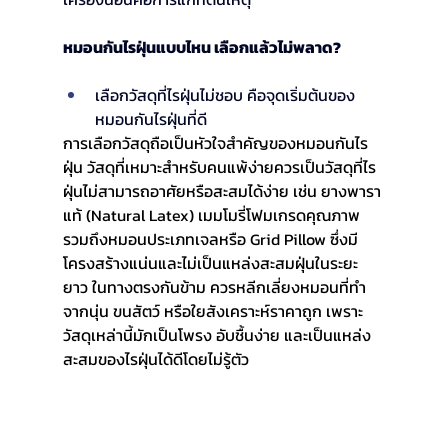
หมอนกันไรฝุ่นแบบไหน เลือกแล้วไม่พลาด?
เลือกวัสดุที่ไรฝุ่นไม่ชอบ คือจุดเริ่มต้นของ
หมอนกันไรฝุ่นที่ดี
การเลือกวัสดุถือเป็นหัวใจสำคัญของหมอนกันไร
ฝุ่น วัสดุที่เหมาะสำหรับคนแพ้ง่ายควรเป็นวัสดุที่ไร
ฝุ่นไม่สามารถอาศัยหรือสะสมได้ง่าย เช่น ยางพารา
แท้ (Natural Latex) เมมโมรี่โฟมเกรดคุณภาพ 
รวมถึงหมอนประเภทเจลหรือ Grid Pillow ซึ่งมี
โครงสร้างแน่นและไม่เป็นแหล่งสะสมฝุ่นในระยะ
ยาว ในทางตรงกันข้าม ควรหลีกเลี่ยงหมอนที่ทำ
จากนุ่น ขนสัตว์ หรือใยสังเคราะห์ราคาถูก เพราะ
วัสดุเหล่านี้มักเป็นโพรง อับชื้นง่าย และเป็นแหล่ง
สะสมของไรฝุ่นได้ดีโดยไม่รู้ตัว