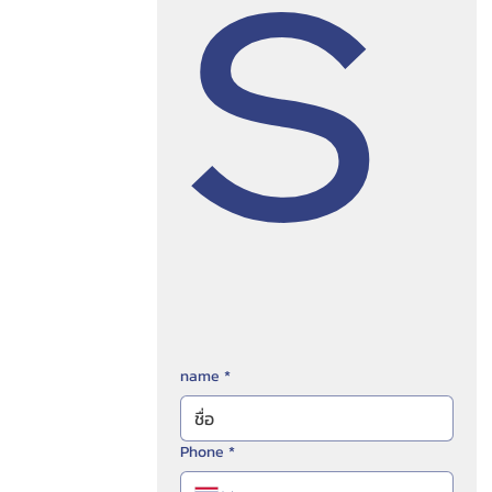
s
name
*
Phone
*