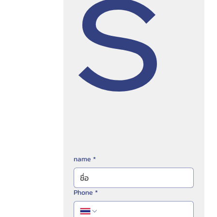
s
name
*
Phone
*