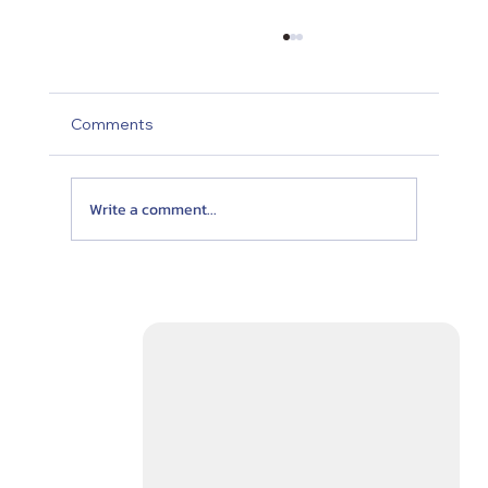
Comments
Write a comment...
Twist Neck Pillow หมอนรองคอเดินทาง ที่
เหมาะสำหรับคนชอบพิงกระจก